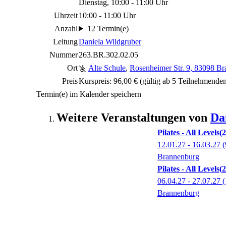
Dienstag, 10:00 - 11:00 Uhr
Uhrzeit
10:00 - 11:00 Uhr
Anzahl
12 Termin(e)
Leitung
Daniela Wildgruber
Nummer
263.BR.302.02.05
Ort
Alte Schule
,
Rosenheimer Str. 9, 83098 B
Preis
Kurspreis: 96,00 € (gültig ab 5 Teilnehmende
Termin(e) im Kalender speichern
Weitere Veranstaltungen von
Da
Pilates - All Levels
2
12.01.27 - 16.03.27
(
Brannenburg
Pilates - All Levels
2
06.04.27 - 27.07.27
(
Brannenburg