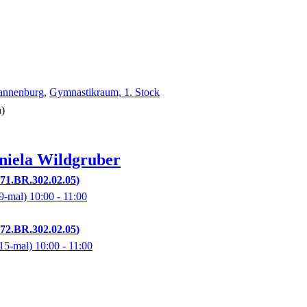
rannenburg
,
Gymnastikraum, 1. Stock
n)
niela
Wildgruber
71.BR.302.02.05
9-mal)
10:00
- 11:00
72.BR.302.02.05
15-mal)
10:00
- 11:00