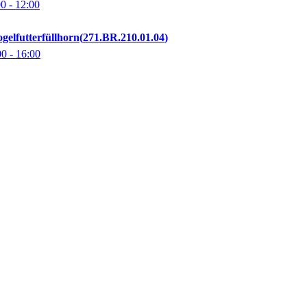
00
- 12:00
ogelfutterfüllhorn
271.BR.210.01.04
00
- 16:00