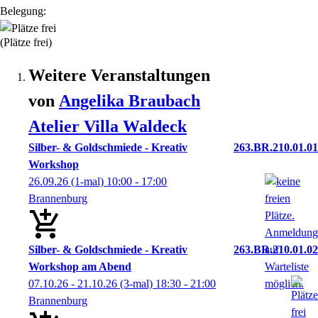
Belegung:
(Plätze frei)
Weitere Veranstaltungen
von
Angelika
Braubach
Atelier Villa Waldeck
Silber- & Goldschmiede - Kreativ
263.BR.210.01.01
Workshop
26.09.26
(1-mal)
10:00
- 17:00
Brannenburg
Silber- & Goldschmiede - Kreativ
263.BR.210.01.02
Workshop am Abend
07.10.26 - 21.10.26
(3-mal)
18:30
- 21:00
Brannenburg