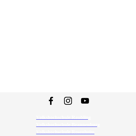
Volkshochschule Raubling
Volkshochschule Brannenburg
Volkshochschule Rosenheim