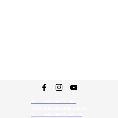
Volkshochschule Raubling
Volkshochschule Brannenburg
Volkshochschule Rosenheim