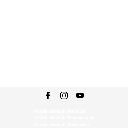
Volkshochschule Raubling
Volkshochschule Brannenburg
Volkshochschule Rosenheim